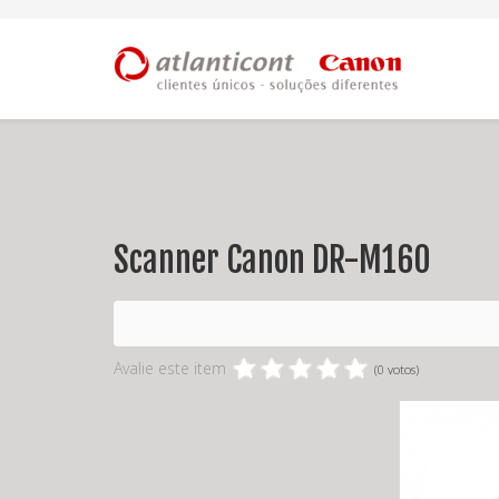
Scanner Canon DR-M160
Avalie este item
(0 votos)