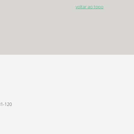
voltar ao topo
31-120