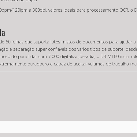
0ppm/120ipm a 300dpi, valores ideais para processamento OCR, o D
da
de 60 folhas que suporta lotes mistos de documentos para ajudar a
ão e separação super confiáveis dos vários tipos de suporte: desde 
ido para lidar com 7.000 digitalizações/dia, o DR-M160 inclui rolo
extremamente duradouro e capaz de aceitar volumes de trabalho mai