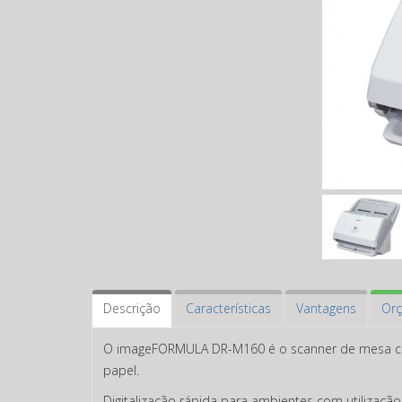
Descrição
Características
Vantagens
Orç
O imageFORMULA DR-M160 é o scanner de mesa com 
papel.
Digitalização rápida para ambientes com utilização