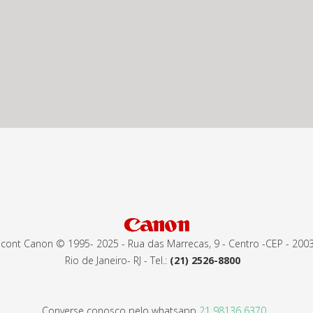
ticont Canon © 1995- 2025 - Rua das Marrecas, 9 - Centro -CEP - 200
Rio de Janeiro- RJ - Tel.:
(21) 2526-8800
Converse conosco pelo whatsapp
21 98136 6370